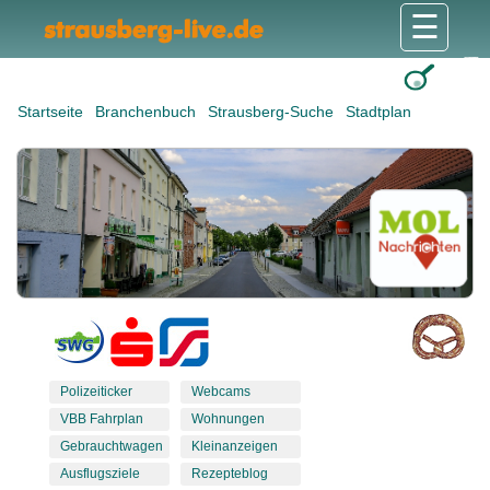
☰
Gesundheit & Pflege
Shops & Dienstleister
Freizeit & Tourismus
Bildung & Soziales
Wohnen & Bauen
Wirtschaft & Arbeit
Stadt & Politik
Startseite
Branchenbuch
Strausberg-Suche
Stadtplan
Polizeiticker
Webcams
VBB Fahrplan
Wohnungen
Gebrauchtwagen
Kleinanzeigen
Ausflugsziele
Rezepteblog