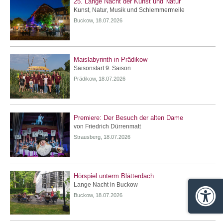
25. Lange Nacht der Kunst und Natur
Kunst, Natur, Musik und Schlemmermeile
Buckow, 18.07.2026
Maislabyrinth in Prädikow
Saisonstart 9. Saison
Prädikow, 18.07.2026
Premiere: Der Besuch der alten Dame
von Friedrich Dürrenmatt
Strausberg, 18.07.2026
Hörspiel unterm Blätterdach
Lange Nacht in Buckow
Buckow, 18.07.2026
Barrie