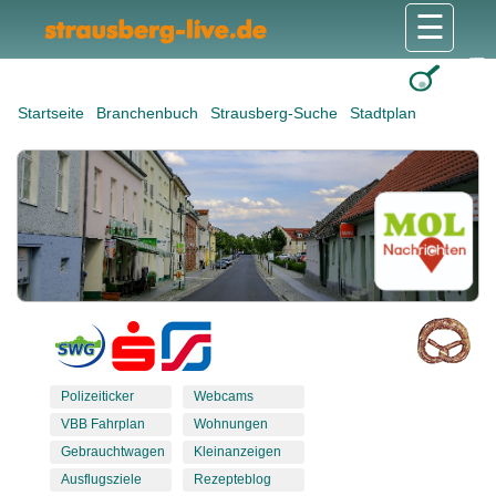
☰
Gesundheit & Pflege
Shops & Dienstleister
Freizeit & Tourismus
Bildung & Soziales
Wohnen & Bauen
Wirtschaft & Arbeit
Stadt & Politik
Startseite
Branchenbuch
Strausberg-Suche
Stadtplan
Polizeiticker
Webcams
VBB Fahrplan
Wohnungen
Gebrauchtwagen
Kleinanzeigen
Ausflugsziele
Rezepteblog