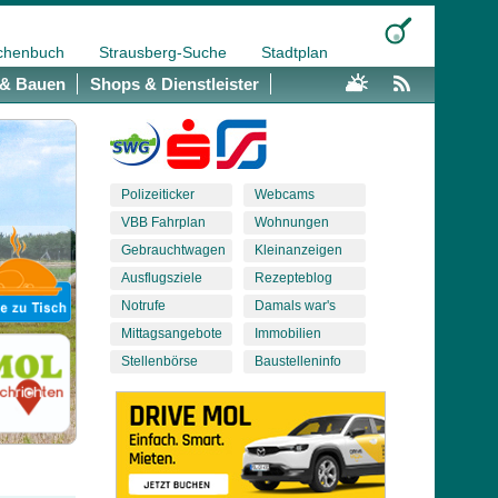
chenbuch
Strausberg-Suche
Stadtplan
& Bauen
Shops & Dienstleister
Polizeiticker
Webcams
VBB Fahrplan
Wohnungen
Gebrauchtwagen
Kleinanzeigen
Ausflugsziele
Rezepteblog
Notrufe
Damals war's
Mittagsangebote
Immobilien
Stellenbörse
Baustelleninfo