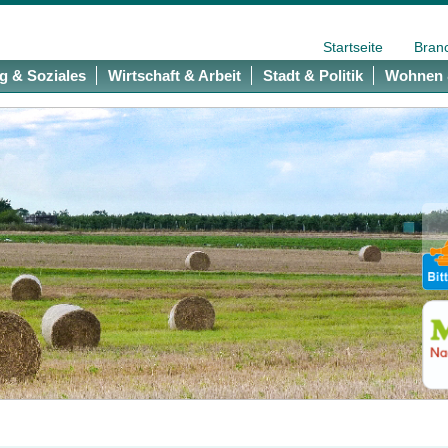
Startseite
Bran
g & Soziales
Wirtschaft & Arbeit
Stadt & Politik
Wohnen 