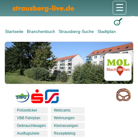
☰
Gesundheit & Pflege
Shops & Dienstleister
Freizeit & Tourismus
Bildung & Soziales
Wohnen & Bauen
Wirtschaft & Arbeit
Stadt & Politik
Startseite
Branchenbuch
Strausberg-Suche
Stadtplan
Polizeiticker
Webcams
VBB Fahrplan
Wohnungen
Gebrauchtwagen
Kleinanzeigen
Ausflugsziele
Rezepteblog