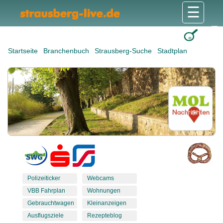
☰
Gesundheit & Pflege
Shops & Dienstleister
Freizeit & Tourismus
Bildung & Soziales
Wohnen & Bauen
Wirtschaft & Arbeit
Stadt & Politik
Startseite
Branchenbuch
Strausberg-Suche
Stadtplan
Polizeiticker
Webcams
VBB Fahrplan
Wohnungen
Gebrauchtwagen
Kleinanzeigen
Ausflugsziele
Rezepteblog