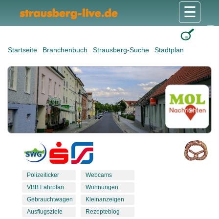
☰
Gesundheit & Pflege
Shops & Dienstleister
Freizeit & Tourismus
Bildung & Soziales
Wohnen & Bauen
Wirtschaft & Arbeit
Stadt & Politik
Startseite
Branchenbuch
Strausberg-Suche
Stadtplan
Polizeiticker
Webcams
VBB Fahrplan
Wohnungen
Gebrauchtwagen
Kleinanzeigen
Ausflugsziele
Rezepteblog