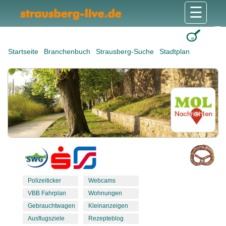
☰
Gesundheit & Pflege
Shops & Dienstleister
Freizeit & Tourismus
Bildung & Soziales
Wohnen & Bauen
Wirtschaft & Arbeit
Stadt & Politik
Startseite
Branchenbuch
Strausberg-Suche
Stadtplan
Polizeiticker
Webcams
VBB Fahrplan
Wohnungen
Gebrauchtwagen
Kleinanzeigen
Ausflugsziele
Rezepteblog