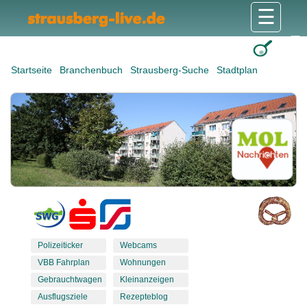
☰
Gesundheit & Pflege
Shops & Dienstleister
Freizeit & Tourismus
Bildung & Soziales
Wohnen & Bauen
Wirtschaft & Arbeit
Stadt & Politik
Startseite
Branchenbuch
Strausberg-Suche
Stadtplan
Polizeiticker
Webcams
VBB Fahrplan
Wohnungen
Gebrauchtwagen
Kleinanzeigen
Ausflugsziele
Rezepteblog