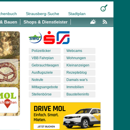
chenbuch
Strausberg-Suche
Stadtplan
& Bauen
Shops & Dienstleister
Polizeiticker
Webcams
VBB Fahrplan
Wohnungen
Gebrauchtwagen
Kleinanzeigen
Ausflugsziele
Rezepteblog
Notrufe
Damals war's
Mittagsangebote
Immobilien
Stellenbörse
Baustelleninfo