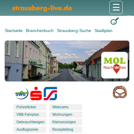
☰
Gesundheit & Pflege
Shops & Dienstleister
Freizeit & Tourismus
Bildung & Soziales
Wohnen & Bauen
Wirtschaft & Arbeit
Stadt & Politik
Startseite
Branchenbuch
Strausberg-Suche
Stadtplan
Polizeiticker
Webcams
VBB Fahrplan
Wohnungen
Gebrauchtwagen
Kleinanzeigen
Ausflugsziele
Rezepteblog