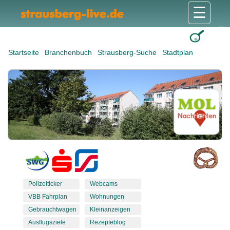
☰
Gesundheit & Pflege
Shops & Dienstleister
Freizeit & Tourismus
Bildung & Soziales
Wohnen & Bauen
Wirtschaft & Arbeit
Stadt & Politik
Startseite
Branchenbuch
Strausberg-Suche
Stadtplan
Polizeiticker
Webcams
VBB Fahrplan
Wohnungen
Gebrauchtwagen
Kleinanzeigen
Ausflugsziele
Rezepteblog