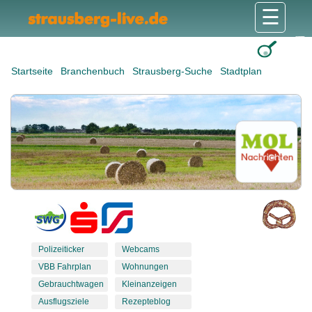
☰
Gesundheit & Pflege
Shops & Dienstleister
Freizeit & Tourismus
Bildung & Soziales
Wohnen & Bauen
Wirtschaft & Arbeit
Stadt & Politik
Startseite
Branchenbuch
Strausberg-Suche
Stadtplan
Polizeiticker
Webcams
VBB Fahrplan
Wohnungen
Gebrauchtwagen
Kleinanzeigen
Ausflugsziele
Rezepteblog