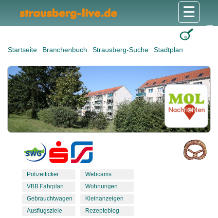
☰
Gesundheit & Pflege
Shops & Dienstleister
Freizeit & Tourismus
Bildung & Soziales
Wohnen & Bauen
Wirtschaft & Arbeit
Stadt & Politik
Startseite
Branchenbuch
Strausberg-Suche
Stadtplan
Polizeiticker
Webcams
VBB Fahrplan
Wohnungen
Gebrauchtwagen
Kleinanzeigen
Ausflugsziele
Rezepteblog