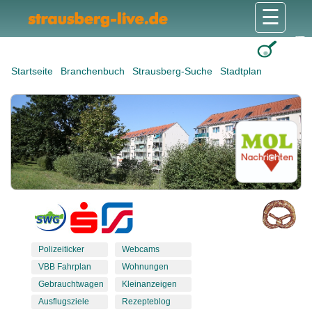
☰
Gesundheit & Pflege
Shops & Dienstleister
Freizeit & Tourismus
Bildung & Soziales
Wohnen & Bauen
Wirtschaft & Arbeit
Stadt & Politik
Startseite
Branchenbuch
Strausberg-Suche
Stadtplan
Polizeiticker
Webcams
VBB Fahrplan
Wohnungen
Gebrauchtwagen
Kleinanzeigen
Ausflugsziele
Rezepteblog