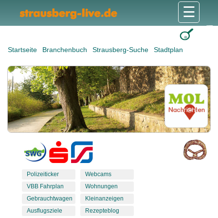
☰
Gesundheit & Pflege
Shops & Dienstleister
Freizeit & Tourismus
Bildung & Soziales
Wohnen & Bauen
Wirtschaft & Arbeit
Stadt & Politik
Startseite
Branchenbuch
Strausberg-Suche
Stadtplan
Polizeiticker
Webcams
VBB Fahrplan
Wohnungen
Gebrauchtwagen
Kleinanzeigen
Ausflugsziele
Rezepteblog