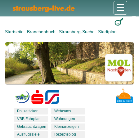
☰
Gesundheit & Pflege
Shops & Dienstleister
Freizeit & Tourismus
Bildung & Soziales
Wohnen & Bauen
Wirtschaft & Arbeit
Stadt & Politik
Startseite
Branchenbuch
Strausberg-Suche
Stadtplan
Polizeiticker
Webcams
VBB Fahrplan
Wohnungen
Gebrauchtwagen
Kleinanzeigen
Ausflugsziele
Rezepteblog