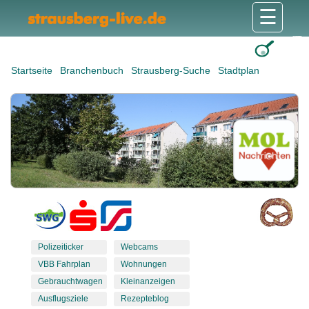
☰
Gesundheit & Pflege
Shops & Dienstleister
Freizeit & Tourismus
Bildung & Soziales
Wohnen & Bauen
Wirtschaft & Arbeit
Stadt & Politik
Startseite
Branchenbuch
Strausberg-Suche
Stadtplan
Polizeiticker
Webcams
VBB Fahrplan
Wohnungen
Gebrauchtwagen
Kleinanzeigen
Ausflugsziele
Rezepteblog