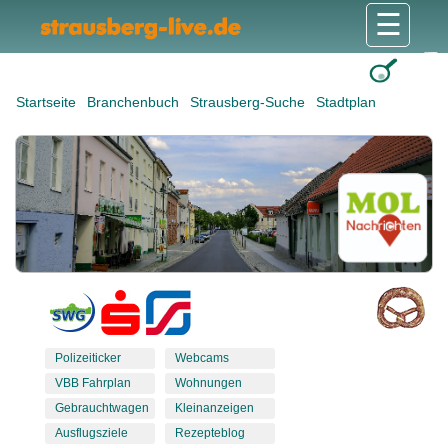
☰
Gesundheit & Pflege
Shops & Dienstleister
Freizeit & Tourismus
Bildung & Soziales
Wohnen & Bauen
Wirtschaft & Arbeit
Stadt & Politik
Startseite
Branchenbuch
Strausberg-Suche
Stadtplan
Polizeiticker
Webcams
VBB Fahrplan
Wohnungen
Gebrauchtwagen
Kleinanzeigen
Ausflugsziele
Rezepteblog