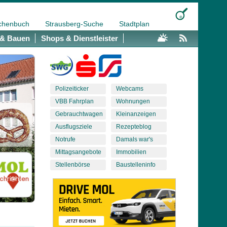
chenbuch
Strausberg-Suche
Stadtplan
& Bauen
Shops & Dienstleister
Polizeiticker
Webcams
VBB Fahrplan
Wohnungen
Gebrauchtwagen
Kleinanzeigen
Ausflugsziele
Rezepteblog
Notrufe
Damals war's
Mittagsangebote
Immobilien
Stellenbörse
Baustelleninfo