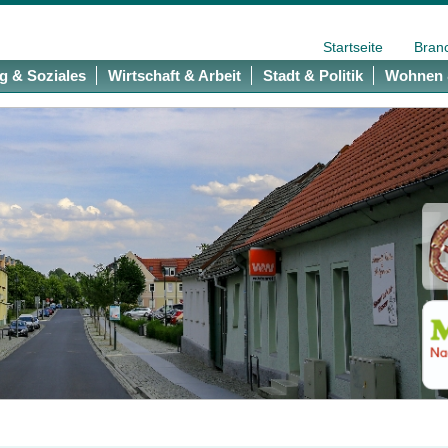
Startseite
Bran
g & Soziales
Wirtschaft & Arbeit
Stadt & Politik
Wohnen 