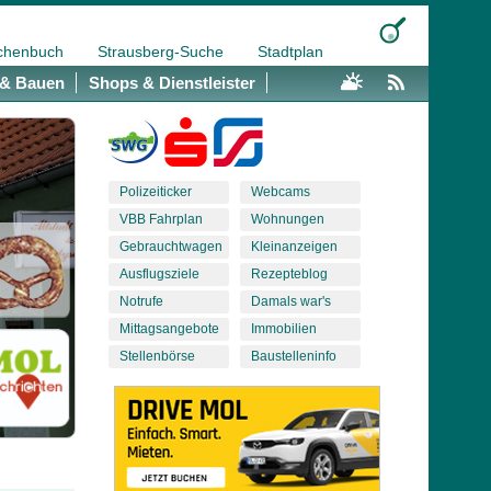
chenbuch
Strausberg-Suche
Stadtplan
& Bauen
Shops & Dienstleister
Polizeiticker
Webcams
VBB Fahrplan
Wohnungen
Gebrauchtwagen
Kleinanzeigen
Ausflugsziele
Rezepteblog
Notrufe
Damals war's
Mittagsangebote
Immobilien
Stellenbörse
Baustelleninfo