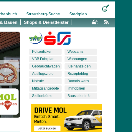
chenbuch
Strausberg-Suche
Stadtplan
& Bauen
Shops & Dienstleister
Polizeiticker
Webcams
VBB Fahrplan
Wohnungen
Gebrauchtwagen
Kleinanzeigen
Ausflugsziele
Rezepteblog
Notrufe
Damals war's
Mittagsangebote
Immobilien
Stellenbörse
Baustelleninfo