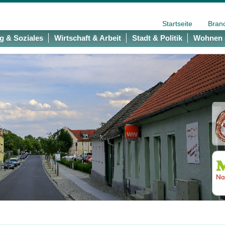
Startseite
Bran
g & Soziales
Wirtschaft & Arbeit
Stadt & Politik
Wohnen 