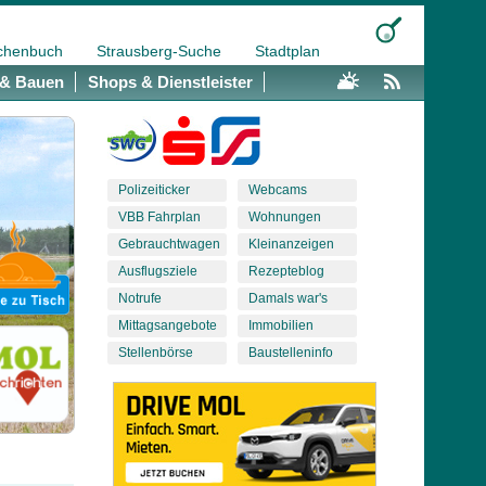
chenbuch
Strausberg-Suche
Stadtplan
& Bauen
Shops & Dienstleister
Polizeiticker
Webcams
VBB Fahrplan
Wohnungen
Gebrauchtwagen
Kleinanzeigen
Ausflugsziele
Rezepteblog
Notrufe
Damals war's
Mittagsangebote
Immobilien
Stellenbörse
Baustelleninfo