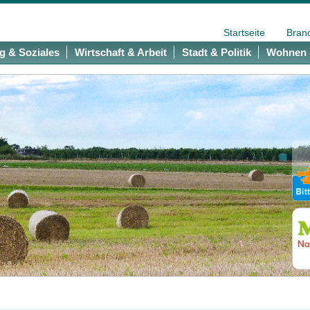
Startseite
Bran
g & Soziales
Wirtschaft & Arbeit
Stadt & Politik
Wohnen 