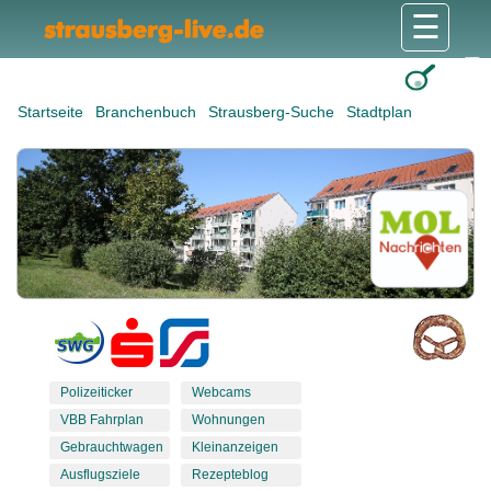
☰
Gesundheit & Pflege
Shops & Dienstleister
Freizeit & Tourismus
Bildung & Soziales
Wohnen & Bauen
Wirtschaft & Arbeit
Stadt & Politik
Startseite
Branchenbuch
Strausberg-Suche
Stadtplan
Polizeiticker
Webcams
VBB Fahrplan
Wohnungen
Gebrauchtwagen
Kleinanzeigen
Ausflugsziele
Rezepteblog