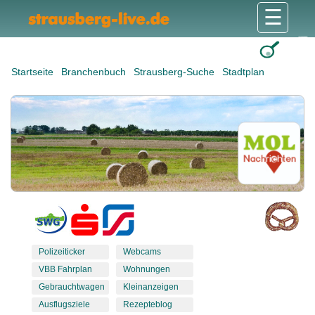
☰
Gesundheit & Pflege
Shops & Dienstleister
Freizeit & Tourismus
Bildung & Soziales
Wohnen & Bauen
Wirtschaft & Arbeit
Stadt & Politik
Startseite
Branchenbuch
Strausberg-Suche
Stadtplan
Polizeiticker
Webcams
VBB Fahrplan
Wohnungen
Gebrauchtwagen
Kleinanzeigen
Ausflugsziele
Rezepteblog