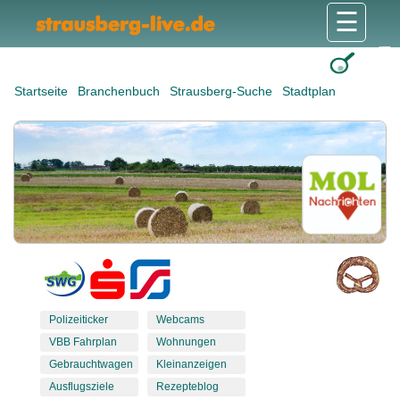
☰
Gesundheit & Pflege
Shops & Dienstleister
Freizeit & Tourismus
Bildung & Soziales
Wohnen & Bauen
Wirtschaft & Arbeit
Stadt & Politik
Startseite
Branchenbuch
Strausberg-Suche
Stadtplan
Polizeiticker
Webcams
VBB Fahrplan
Wohnungen
Gebrauchtwagen
Kleinanzeigen
Ausflugsziele
Rezepteblog