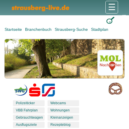
☰
Gesundheit & Pflege
Shops & Dienstleister
Freizeit & Tourismus
Bildung & Soziales
Wohnen & Bauen
Wirtschaft & Arbeit
Stadt & Politik
Startseite
Branchenbuch
Strausberg-Suche
Stadtplan
Polizeiticker
Webcams
VBB Fahrplan
Wohnungen
Gebrauchtwagen
Kleinanzeigen
Ausflugsziele
Rezepteblog