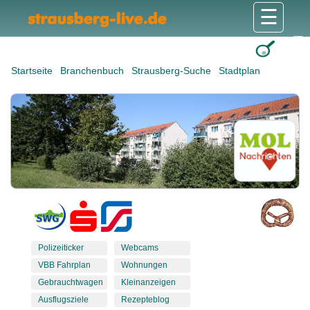
☰
Gesundheit & Pflege
Shops & Dienstleister
Freizeit & Tourismus
Bildung & Soziales
Wohnen & Bauen
Wirtschaft & Arbeit
Stadt & Politik
Startseite
Branchenbuch
Strausberg-Suche
Stadtplan
Polizeiticker
Webcams
VBB Fahrplan
Wohnungen
Gebrauchtwagen
Kleinanzeigen
Ausflugsziele
Rezepteblog