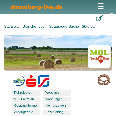
☰
Gesundheit & Pflege
Shops & Dienstleister
Freizeit & Tourismus
Bildung & Soziales
Wohnen & Bauen
Wirtschaft & Arbeit
Stadt & Politik
Startseite
Branchenbuch
Strausberg-Suche
Stadtplan
Polizeiticker
Webcams
VBB Fahrplan
Wohnungen
Gebrauchtwagen
Kleinanzeigen
Ausflugsziele
Rezepteblog