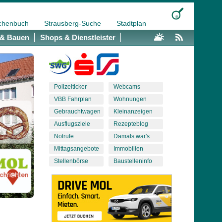
chenbuch
Strausberg-Suche
Stadtplan
& Bauen
Shops & Dienstleister
Polizeiticker
Webcams
VBB Fahrplan
Wohnungen
Gebrauchtwagen
Kleinanzeigen
Ausflugsziele
Rezepteblog
Notrufe
Damals war's
Mittagsangebote
Immobilien
Stellenbörse
Baustelleninfo