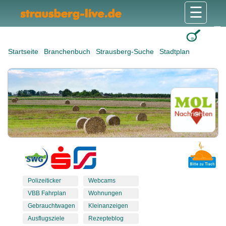
☰
Gesundheit & Pflege
Shops & Dienstleister
Freizeit & Tourismus
Bildung & Soziales
Wohnen & Bauen
Wirtschaft & Arbeit
Stadt & Politik
Startseite
Branchenbuch
Strausberg-Suche
Stadtplan
Polizeiticker
Webcams
VBB Fahrplan
Wohnungen
Gebrauchtwagen
Kleinanzeigen
Ausflugsziele
Rezepteblog