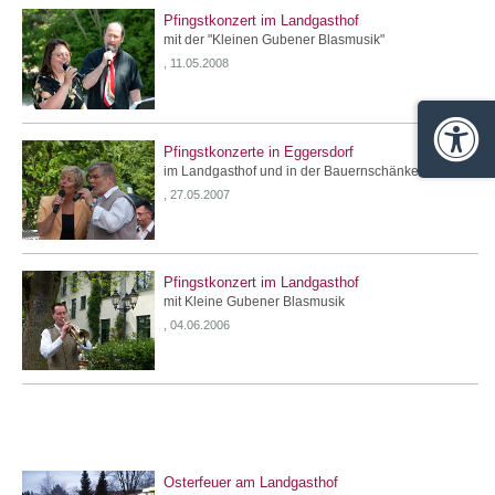
Pfingstkonzert im Landgasthof
mit der "Kleinen Gubener Blasmusik"
, 11.05.2008
Barrie
Pfingstkonzerte in Eggersdorf
im Landgasthof und in der Bauernschänke
, 27.05.2007
Pfingstkonzert im Landgasthof
mit Kleine Gubener Blasmusik
, 04.06.2006
Osterfeuer am Landgasthof