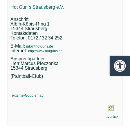
Hot Gun´s Strausberg e.V.
Anschrift
Albin-Köbis-Ring 1
15344 Strausberg
Kontaktdaten
Telefon: 0172 / 32 34 252
E-Mail:
info@hotguns.de
Internet:
http://www.hotguns.de
Ansprechpartner
Herr Marcus Pieczonka
15344 Strausberg
Barrie
(Paintball-Club)
externe-Googlemap
...zurück