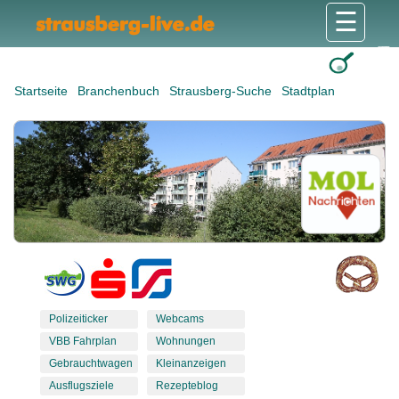
☰
Gesundheit & Pflege
Shops & Dienstleister
Freizeit & Tourismus
Bildung & Soziales
Wohnen & Bauen
Wirtschaft & Arbeit
Stadt & Politik
Startseite
Branchenbuch
Strausberg-Suche
Stadtplan
Polizeiticker
Webcams
VBB Fahrplan
Wohnungen
Gebrauchtwagen
Kleinanzeigen
Ausflugsziele
Rezepteblog