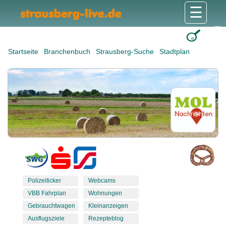
☰
Gesundheit & Pflege
Shops & Dienstleister
Freizeit & Tourismus
Bildung & Soziales
Wohnen & Bauen
Wirtschaft & Arbeit
Stadt & Politik
Startseite
Branchenbuch
Strausberg-Suche
Stadtplan
Polizeiticker
Webcams
VBB Fahrplan
Wohnungen
Gebrauchtwagen
Kleinanzeigen
Ausflugsziele
Rezepteblog