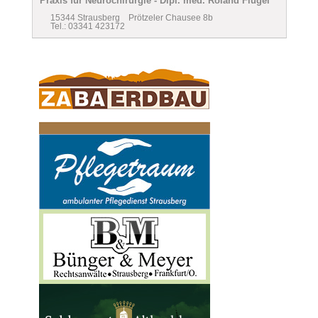
Praxis für Neurochirurgie - Dipl. med. Roland Flügel
15344 Strausberg Prötzeler Chausee 8b
Tel.: 03341 423172