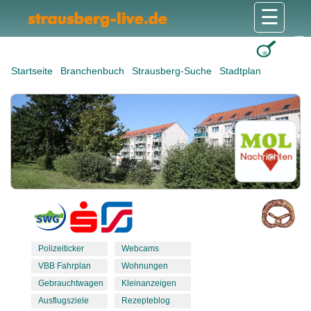
☰
Gesundheit & Pflege
Shops & Dienstleister
Freizeit & Tourismus
Bildung & Soziales
Wohnen & Bauen
Wirtschaft & Arbeit
Stadt & Politik
Startseite
Branchenbuch
Strausberg-Suche
Stadtplan
Polizeiticker
Webcams
VBB Fahrplan
Wohnungen
Gebrauchtwagen
Kleinanzeigen
Ausflugsziele
Rezepteblog