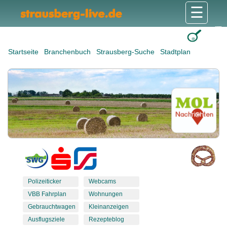
☰
Gesundheit & Pflege
Shops & Dienstleister
Freizeit & Tourismus
Bildung & Soziales
Wohnen & Bauen
Wirtschaft & Arbeit
Stadt & Politik
Startseite
Branchenbuch
Strausberg-Suche
Stadtplan
Polizeiticker
Webcams
VBB Fahrplan
Wohnungen
Gebrauchtwagen
Kleinanzeigen
Ausflugsziele
Rezepteblog