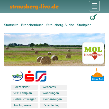
☰
Gesundheit & Pflege
Shops & Dienstleister
Freizeit & Tourismus
Bildung & Soziales
Wohnen & Bauen
Wirtschaft & Arbeit
Stadt & Politik
Startseite
Branchenbuch
Strausberg-Suche
Stadtplan
Polizeiticker
Webcams
VBB Fahrplan
Wohnungen
Gebrauchtwagen
Kleinanzeigen
Ausflugsziele
Rezepteblog