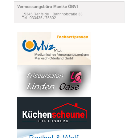
Vermessungsbüro Mantke ÖBVI
15345 Rehfelde Bahnhofstraße 33
Tel.: 033435 / 75802