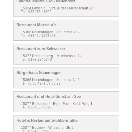
Landfrauencafe Groß Neuendorf
15324 Letschin Straße der Freundschaft 12
Tel.: 033478 / 4902
Restaurant Morstein`s
15366 Neuenhagen Hauptstraße 2
Tel.: 03342 / 1578998
Restaurant zum Schweizer
15377 Reichenberg Mittelstrasse 7 a
Tel.: 0173 2340740
Bürgerhaus Neuenhagen
15366 Neuenhagen Hauptstraße 2
Tel.: (0 33 42) 1 57 88 22
Restaurant und Hotel Johst am See
15377 Bollersdorf Egon Erwin Kisch Weg 1
Tel.: 033433 / 6390
Hotel & Restaurant Stobbermühle
15377 Buckow Wriezener Str. 2
Tel.: 033433 / 66833