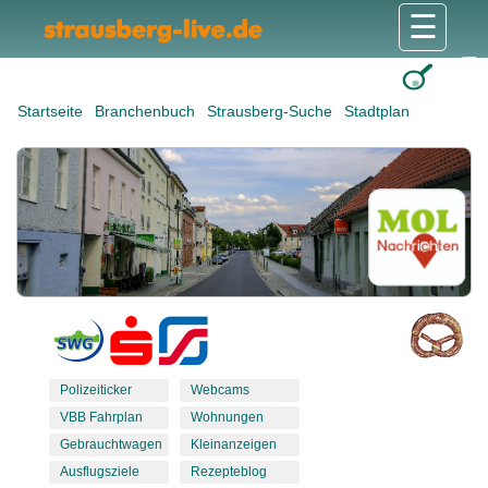
☰
Gesundheit & Pflege
Shops & Dienstleister
Freizeit & Tourismus
Bildung & Soziales
Wohnen & Bauen
Wirtschaft & Arbeit
Stadt & Politik
Startseite
Branchenbuch
Strausberg-Suche
Stadtplan
Polizeiticker
Webcams
VBB Fahrplan
Wohnungen
Gebrauchtwagen
Kleinanzeigen
Ausflugsziele
Rezepteblog