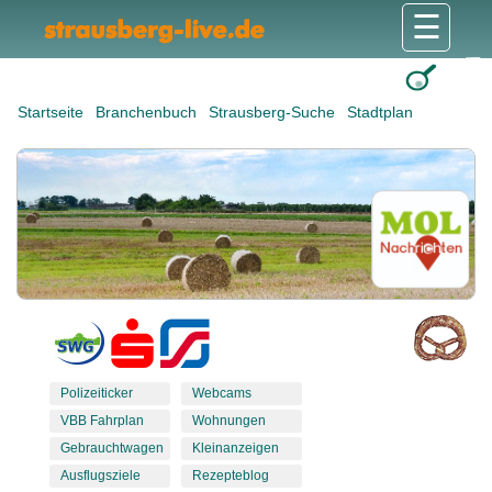
☰
Gesundheit & Pflege
Shops & Dienstleister
Freizeit & Tourismus
Bildung & Soziales
Wohnen & Bauen
Wirtschaft & Arbeit
Stadt & Politik
Startseite
Branchenbuch
Strausberg-Suche
Stadtplan
Polizeiticker
Webcams
VBB Fahrplan
Wohnungen
Gebrauchtwagen
Kleinanzeigen
Ausflugsziele
Rezepteblog