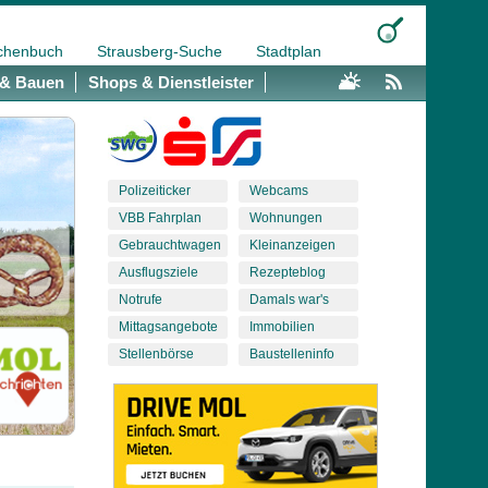
chenbuch
Strausberg-Suche
Stadtplan
& Bauen
Shops & Dienstleister
Polizeiticker
Webcams
VBB Fahrplan
Wohnungen
Gebrauchtwagen
Kleinanzeigen
Ausflugsziele
Rezepteblog
Notrufe
Damals war's
Mittagsangebote
Immobilien
Stellenbörse
Baustelleninfo