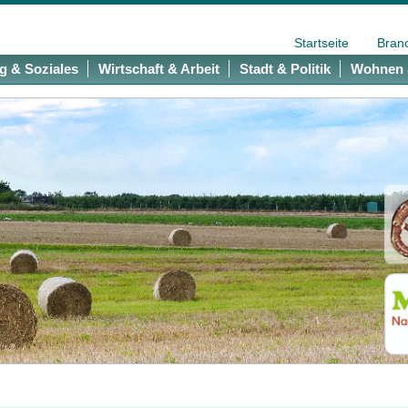
Startseite
Bran
g & Soziales
Wirtschaft & Arbeit
Stadt & Politik
Wohnen 