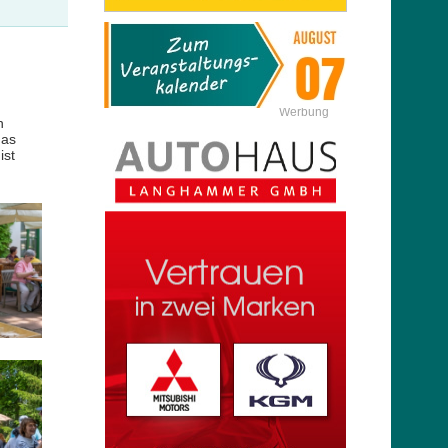
Werbung
h
das
ist