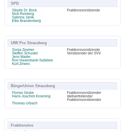
SPD
Sibylle Dr. Bock
Fraktionsvorsitzende
Nick Reinking
Sabrina Janik
Elke Brandenberg
UfW Pro Strausberg
Sonja Zeymer
Fraktionsvorsitzende
Steffen Schuster
Vorsitzender der SVV
Jens Mader
Ron Hasenbank-Subklew
Kurt Zirwes
BürgerUnion Strausberg
Florian Grube
Fraktionsvorsitzender
Hans-Joachim Kroening
stellvertretender
Fraktionsvorsitzender
Thomas Urbach
Fraktionslos