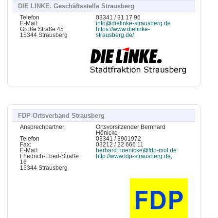
DIE LINKE. Geschäftsstelle Strausberg
Telefon
03341 / 31 17 96
E-Mail:
info@dielinke-strausberg.de
Große Straße 45
https://www.dielinke-
15344 Strausberg
strausberg.de/
FDP-Ortsverband Strausberg
Ansprechpartner:
Ortsvorsitzender Bernhard
Hönicke
Telefon
03341 / 3901972
Fax:
03212 / 22 666 11
E-Mail:
berhard.hoenicke@fdp-mol.de
Friedrich-Ebert-Straße
http://www.fdp-strausberg.de;
16
15344 Strausberg