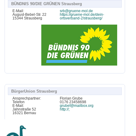
BÜNDNIS 90/DIE GRÜNEN Strausberg
E-Mail:
srb@gruene-mol.de
August-Bebel-Str. 22
https://gruene-mol.de/dein-
15344 Strausberg
ortsverband-2/strausberg/
BürgerUnion Strausberg
Ansprechpartner:
Florian Grube
Telefon
0176 23458698
E-Mail:
grubef@mailbox.org
Jahnstraße 52
http://;
16321 Bernau