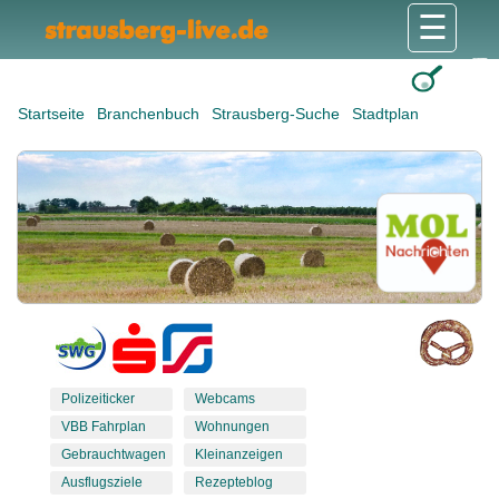
☰
Gesundheit & Pflege
Shops & Dienstleister
Freizeit & Tourismus
Bildung & Soziales
Wohnen & Bauen
Wirtschaft & Arbeit
Stadt & Politik
Startseite
Branchenbuch
Strausberg-Suche
Stadtplan
Polizeiticker
Webcams
VBB Fahrplan
Wohnungen
Gebrauchtwagen
Kleinanzeigen
Ausflugsziele
Rezepteblog