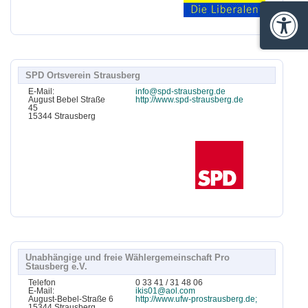
Barrie
SPD Ortsverein Strausberg
E-Mail:
info@spd-strausberg.de
August Bebel Straße
http://www.spd-strausberg.de
45
15344 Strausberg
Unabhängige und freie Wählergemeinschaft Pro
Stausberg e.V.
Telefon
0 33 41 / 31 48 06
E-Mail:
ikis01@aol.com
August-Bebel-Straße 6
http://www.ufw-prostrausberg.de;
15344 Strausberg