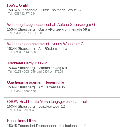
PAWE GmbH
15374 Müncheberg Ernst-Thälmann-Straße 87
Tel.: 033432 774934
Wohnungsbaugenossenschaft Aufbau Strausberg e.G.
15344 Strausberg Gustav-Kurtze-Prommenade 58 a
Tel.: 03341 / 27 11 55 - 0
Wohnungsgenossenschaft Neues Wohnen e.G.
15344 Strausberg Am Försterweg 1 a
Tel.: 03341 / 44 92 85
Tischlerei Hardy Baskiro
15344 Strausberg Mirabellenweg 6 b
Tel.: 0172 / 3034058 und 03341/ 497208
Quartiersmanagement Hegermühle
15344 Strausberg Am Herrensee 19
Tel.: 03341 3804520
CROW Real Estate Verwaltungsgesellschaft mbH
15344 Strausberg Leistikowweg, 12
Tel.: 03341-216954
Kuhnt Immobilien
15345 Eggersdorf-Petershagen Kastanienallee 11