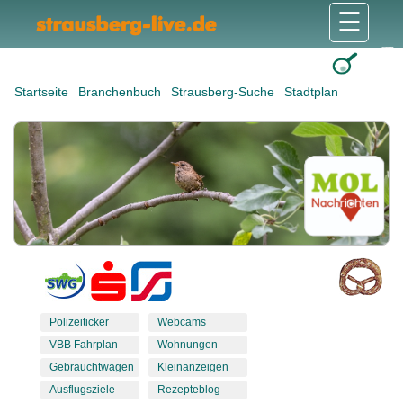
☰
Gesundheit & Pflege
Shops & Dienstleister
Freizeit & Tourismus
Bildung & Soziales
Wohnen & Bauen
Wirtschaft & Arbeit
Stadt & Politik
Startseite
Branchenbuch
Strausberg-Suche
Stadtplan
Polizeiticker
Webcams
VBB Fahrplan
Wohnungen
Gebrauchtwagen
Kleinanzeigen
Ausflugsziele
Rezepteblog