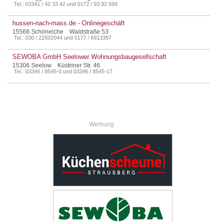
Tel.: 03341 / 42 33 42 und 0172 / 93 92 699
hussen-nach-mass.de - Onlinegeschäft
15566 Schöneiche Waldstraße 53
Tel.: 030 / 22502044 und 0177 / 6913397
SEWOBA GmbH Seelower Wohnungsbaugesellschaft
15306 Seelow Küstriner Str. 46
Tel.: 03346 / 8545-0 und 03346 / 8545-17
Werbung