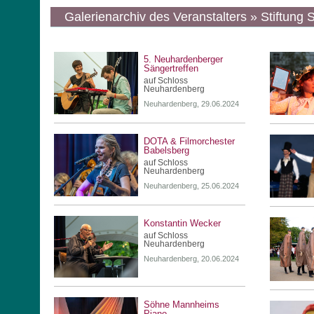
Galerienarchiv des Veranstalters » Stiftun
5. Neuhardenberger
Sängertreffen
auf Schloss
Neuhardenberg
Neuhardenberg, 29.06.2024
DOTA & Filmorchester
Babelsberg
auf Schloss
Neuhardenberg
Neuhardenberg, 25.06.2024
Konstantin Wecker
auf Schloss
Neuhardenberg
Neuhardenberg, 20.06.2024
Söhne Mannheims
Piano