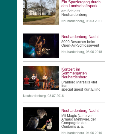
Ein Spaziergang durch
den Landschaftspark
am Schloss
Neuhardenberg
Neuhardenberg, 08.03.2021
Neuhardenberg-Nacht
8000 Besucher beim
Open-Air-Schlossevent
Neuhardenberg, 03.06.2018
Konzert im
Sommergarten
Neuhardenberg
Branford Marsalis 4tet
feat.
special guest Kurt Elling
Neuhardenberg, 08.07.2016
Neuhardenberg-Nacht
Mit Magic Nano von
Arnaud Méthivier, der
Compagnie des
Quidams u. a.
Neuhardenberg, 04.06.2016