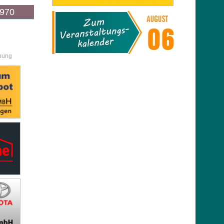
1970
bung