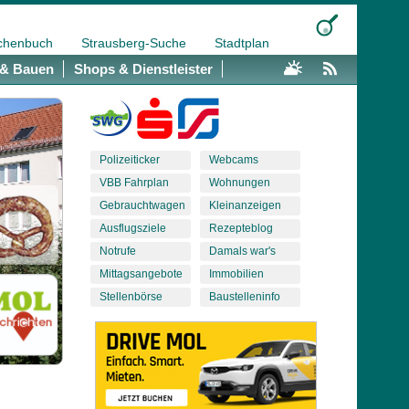
chenbuch
Strausberg-Suche
Stadtplan
& Bauen
Shops & Dienstleister
Polizeiticker
Webcams
VBB Fahrplan
Wohnungen
Gebrauchtwagen
Kleinanzeigen
Ausflugsziele
Rezepteblog
Notrufe
Damals war's
Mittagsangebote
Immobilien
Stellenbörse
Baustelleninfo