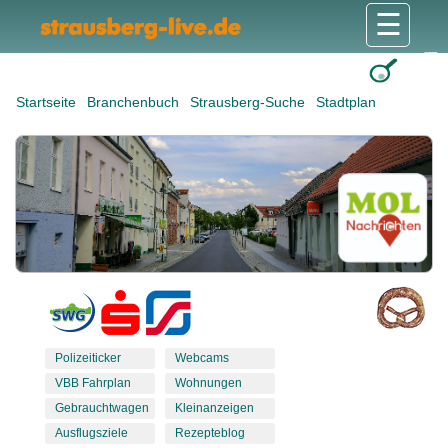
☰
Gesundheit & Pflege
Shops & Dienstleister
Freizeit & Tourismus
Bildung & Soziales
Wohnen & Bauen
Wirtschaft & Arbeit
Stadt & Politik
Startseite
Branchenbuch
Strausberg-Suche
Stadtplan
Polizeiticker
Webcams
VBB Fahrplan
Wohnungen
Gebrauchtwagen
Kleinanzeigen
Ausflugsziele
Rezepteblog