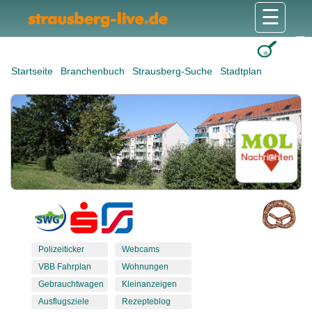
☰
Gesundheit & Pflege
Shops & Dienstleister
Freizeit & Tourismus
Bildung & Soziales
Wohnen & Bauen
Wirtschaft & Arbeit
Stadt & Politik
Startseite
Branchenbuch
Strausberg-Suche
Stadtplan
Polizeiticker
Webcams
VBB Fahrplan
Wohnungen
Gebrauchtwagen
Kleinanzeigen
Ausflugsziele
Rezepteblog