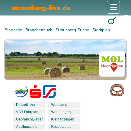
☰
Gesundheit & Pflege
Shops & Dienstleister
Freizeit & Tourismus
Bildung & Soziales
Wohnen & Bauen
Wirtschaft & Arbeit
Stadt & Politik
Startseite
Branchenbuch
Strausberg-Suche
Stadtplan
Polizeiticker
Webcams
VBB Fahrplan
Wohnungen
Gebrauchtwagen
Kleinanzeigen
Ausflugsziele
Rezepteblog