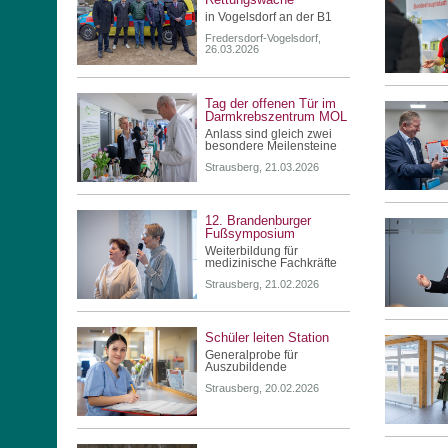
in Vogelsdorf an der B1
Fredersdorf-Vogelsdorf,
26.03.2026
Tag der offenen Tür im
Darmkrebszentrum MOL
Anlass sind gleich zwei
besondere Meilensteine
Strausberg, 21.03.2026
12. Brandenburger
Fußsymposium
Weiterbildung für
medizinische Fachkräfte
Strausberg, 21.02.2026
Schüler leiten Station
Generalprobe für
Auszubildende
Strausberg, 20.02.2026