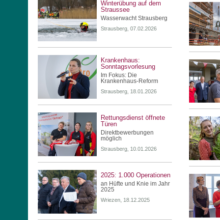
Winterübung auf dem
Straussee
Wasserwacht Strausberg
Strausberg, 07.02.2026
Krankenhaus:
Sonntagsvorlesung
Im Fokus: Die
Krankenhaus-Reform
Strausberg, 18.01.2026
Rettungsdienst öffnete
Türen
Direktbewerbungen
möglich
Strausberg, 10.01.2026
2025: 1.000 Operationen
an Hüfte und Knie im Jahr
2025
Wriezen, 18.12.2025