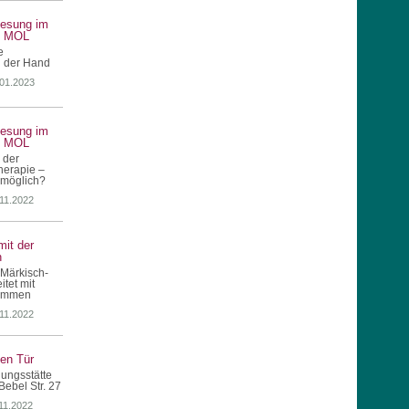
lesung im
s MOL
e
 der Hand
.01.2023
lesung im
s MOL
 der
herapie –
 möglich?
.11.2022
mit der
n
Märkisch-
tet mit
sammen
.11.2022
nen Tür
ungsstätte
Bebel Str. 27
.11.2022