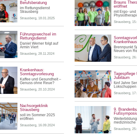
Brauns Ther
Berufsberatung
eröffnet
im Rettungsdienst
Strausberg
mit Ergo- und
Physiotherap
Strausberg, 18.01.2025
Strausberg, 15
Führungswechsel im
Sonntagsvor
Rettungsdienst
Krankenhau
Daniel Werner folgt auf
Armin Viert
Brennpunkt Sp
Neues von Re
Strausberg, 28.11.2024
Strausberg, 26
Krankenhaus:
Tagespflege f
Sonntagsvorlesung
Jubiläum
Kaffee und Gesundheit –
Genuss ohne Reue?
fünf Jahre Ser
Lokschuppen
Strausberg, 20.10.2024
Strausberg, 17
Nachsorgeklinik
9. Brandenbu
Strausberg
Fußsymposi
soll im Sommer 2025
eröffnen
Weiterbildung
medizinische 
Strausberg, 16.09.2024
Strausberg, 25