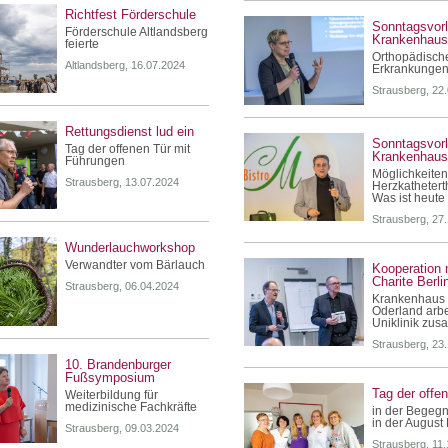
Richtfest Förderschule
Sonntagsvor
Förderschule Altlandsberg
Krankenhau
feierte
Orthopädisch
Altlandsberg, 16.07.2024
Erkrankungen
Strausberg, 22
Rettungsdienst lud ein
Sonntagsvor
Tag der offenen Tür mit
Krankenhau
Führungen
Möglichkeiten
Strausberg, 13.07.2024
Herzkathetert
Was ist heute
Strausberg, 27
Wunderlauchworkshop
Verwandter vom Bärlauch
Kooperation 
Charite Berli
Strausberg, 06.04.2024
Krankenhaus 
Oderland arbei
Uniklinik zu
Strausberg, 23
10. Brandenburger
Fußsymposium
Tag der offe
Weiterbildung für
medizinische Fachkräfte
in der Begegn
in der August 
Strausberg, 09.03.2024
Strausberg, 11