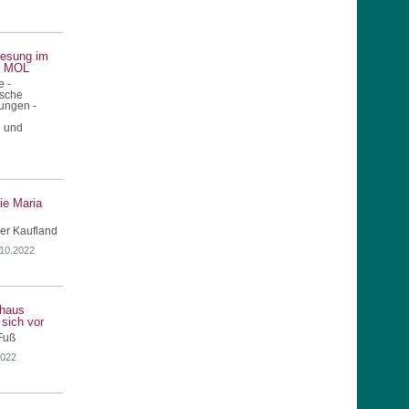
lesung im
s MOL
e -
ische
ungen -
 und
ie Maria
er Kaufland
.10.2022
haus
 sich vor
Fuß
2022