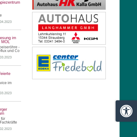
apiezentrum
ie
.04.2023
lesung im
s MOL
eiseröhre -
flux und Co
.03.2023
eierte
vice im
.03.2023
rger
Barrie
um
 für
Fachkräfte
.02.2023