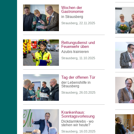
Wochen der
Gastronomie
in Strausberg
Strausberg, 22.11.2025
Rettungsdienst und
Feuerwehr üben
Azubis trainieren
Strausberg, 11.10.2025
Tag der offenen Tür
der Lebenshilfe in
Strausberg
Strausberg, 26.03.2025
Krankenhaus:
Sonntagsvorlesung
Dickdarmkrebs - wo
stehen wir heute?
Strausberg, 16.03.2025