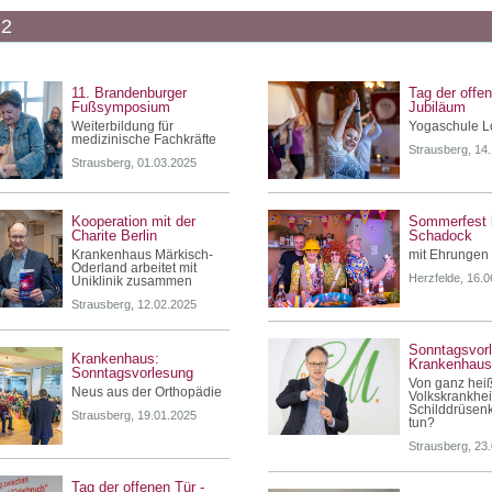
22
11. Brandenburger
Tag der offe
Fußsymposium
Jubiläum
Weiterbildung für
Yogaschule L
medizinische Fachkräfte
Strausberg, 14
Strausberg, 01.03.2025
Kooperation mit der
Sommerfest 
Charite Berlin
Schadock
Krankenhaus Märkisch-
mit Ehrungen 
Oderland arbeitet mit
Herzfelde, 16.
Uniklinik zusammen
Strausberg, 12.02.2025
Sonntagsvor
Krankenhaus:
Krankenhau
Sonntagsvorlesung
Von ganz heiß 
Neus aus der Orthopädie
Volkskrankhei
Schilddrüsen
Strausberg, 19.01.2025
tun?
Strausberg, 23
Tag der offenen Tür -