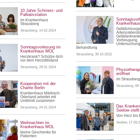
10 Jahre Schmerz- und
Palliativstation
Sonntagsvor
im Krankenhaus
Krankenhau
Strausberg
Gefäßchirurgi
Strausberg, 14.02.2024
Arteriosklerot
Gefäßerkrank
Vorbeugung,
Untersuchung
Sonntagsvorlesung im
Behandlung
Krankenhaus MOL
Strausberg, 30.10.2022
Herzkrank? Schütze dich
vor dem Herzstillstand
Strausberg, 28.01.2024
Physiotherap
eröffnet
im Strausberg
Kooperation mit der
Strausberg, 08
Charite Berlin
Krankenhaus Märkisch-
Oderland arbeitet mit
Uniklinik zusammen
Das Kranken
Strausberg, 24.01.2024
Seelow stellt
Von Herz bis 
Weihnachten im
Seelow, 17.09.
Krankenhaus MOL
kleine Geschenke für
Patienten