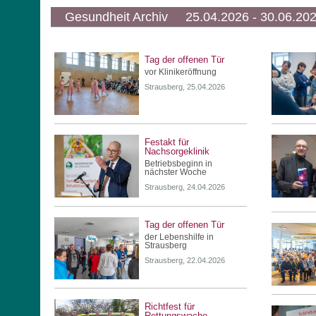
Gesundheit Archiv 25.04.2026 - 30.06.20
Tag der offenen Tür
vor Klinikeröffnung
Strausberg, 25.04.2026
Festakt für
Nachsorgeklinik
Betriebsbeginn in
nächster Woche
Strausberg, 24.04.2026
Tag der offenen Tür
der Lebenshilfe in
Strausberg
Strausberg, 22.04.2026
Richtfest für
Rettungswache