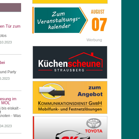
nen Tür zum
otos
Werbung
.10.2023
bei
und Party
06.2023
lesung im
s MOL
bis eiskalt -
t
knoten - Was
.04.2023