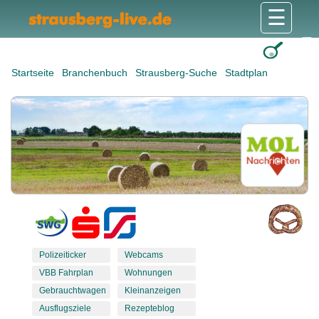
☰
Gesundheit & Pflege
Shops & Dienstleister
Freizeit & Tourismus
Bildung & Soziales
Wohnen & Bauen
Wirtschaft & Arbeit
Stadt & Politik
Startseite
Branchenbuch
Strausberg-Suche
Stadtplan
Polizeiticker
Webcams
VBB Fahrplan
Wohnungen
Gebrauchtwagen
Kleinanzeigen
Ausflugsziele
Rezepteblog