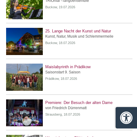
TRIOnfal -Tangoensemble
Buckow, 19.07.2026
25. Lange Nacht der Kunst und Natur
Kunst, Natur, Musik und Schlemmermeile
Buckow, 18.07.2026
Maislabyrinth in Prädikow
Saisonstart 9. Saison
Prädikow, 18.07.2026
Premiere: Der Besuch der alten Dame
von Friedrich Dürrenmatt
Strausberg, 18.07.2026
Barrie