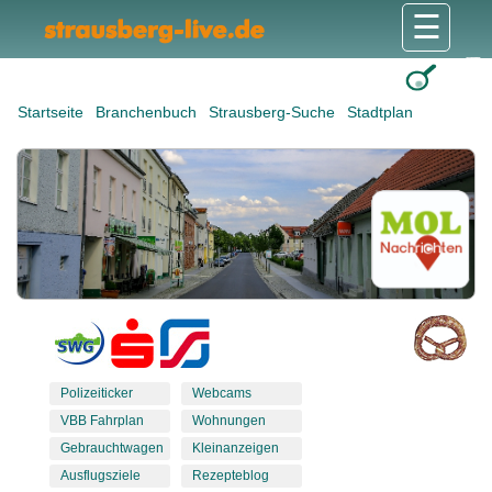
☰
Gesundheit & Pflege
Shops & Dienstleister
Freizeit & Tourismus
Bildung & Soziales
Wohnen & Bauen
Wirtschaft & Arbeit
Stadt & Politik
Startseite
Branchenbuch
Strausberg-Suche
Stadtplan
Polizeiticker
Webcams
VBB Fahrplan
Wohnungen
Gebrauchtwagen
Kleinanzeigen
Ausflugsziele
Rezepteblog