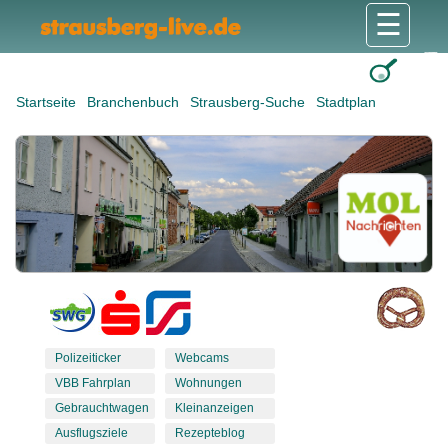
☰
Gesundheit & Pflege
Shops & Dienstleister
Freizeit & Tourismus
Bildung & Soziales
Wohnen & Bauen
Wirtschaft & Arbeit
Stadt & Politik
Startseite
Branchenbuch
Strausberg-Suche
Stadtplan
Polizeiticker
Webcams
VBB Fahrplan
Wohnungen
Gebrauchtwagen
Kleinanzeigen
Ausflugsziele
Rezepteblog