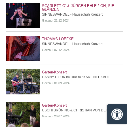
SCARLETT O‘ & JÜRGEN EHLE * OH, SIE
GLÄNZEN
SINNESWANDEL - Hausschuh Konzert
Garzau, 21.12.2024
THOMAS LOEFKE
SINNESWANDEL - Hausschuh Konzert
Garzau, 07.12.2024
Garten-Konzert
DANNY DZIUK im Duo mit KARL NEUKAUF
Garzau, 01.09.2024
Garten-Konzert
USCHI BRÜNING & CHRISTIAN VON DER GOLTZ
Barrie
Garzau, 20.07.2024