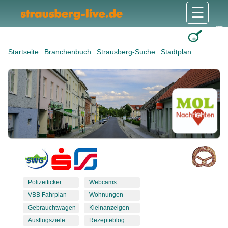
☰
Gesundheit & Pflege
Shops & Dienstleister
Freizeit & Tourismus
Bildung & Soziales
Wohnen & Bauen
Wirtschaft & Arbeit
Stadt & Politik
Startseite
Branchenbuch
Strausberg-Suche
Stadtplan
Polizeiticker
Webcams
VBB Fahrplan
Wohnungen
Gebrauchtwagen
Kleinanzeigen
Ausflugsziele
Rezepteblog