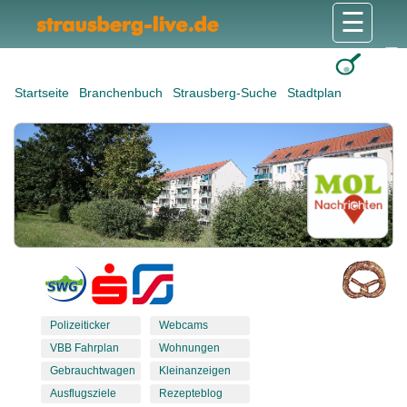
☰
Gesundheit & Pflege
Shops & Dienstleister
Freizeit & Tourismus
Bildung & Soziales
Wohnen & Bauen
Wirtschaft & Arbeit
Stadt & Politik
Startseite
Branchenbuch
Strausberg-Suche
Stadtplan
Polizeiticker
Webcams
VBB Fahrplan
Wohnungen
Gebrauchtwagen
Kleinanzeigen
Ausflugsziele
Rezepteblog